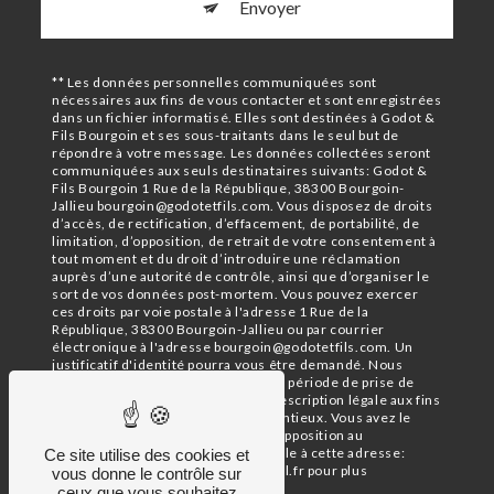
Envoyer
** Les données personnelles communiquées sont
nécessaires aux fins de vous contacter et sont enregistrées
dans un fichier informatisé. Elles sont destinées à Godot &
Fils Bourgoin et ses sous-traitants dans le seul but de
répondre à votre message. Les données collectées seront
communiquées aux seuls destinataires suivants: Godot &
Fils Bourgoin 1 Rue de la République, 38300 Bourgoin-
Jallieu bourgoin@godotetfils.com. Vous disposez de droits
d’accès, de rectification, d’effacement, de portabilité, de
limitation, d’opposition, de retrait de votre consentement à
tout moment et du droit d’introduire une réclamation
auprès d’une autorité de contrôle, ainsi que d’organiser le
sort de vos données post-mortem. Vous pouvez exercer
ces droits par voie postale à l'adresse 1 Rue de la
République, 38300 Bourgoin-Jallieu ou par courrier
électronique à l'adresse bourgoin@godotetfils.com. Un
justificatif d'identité pourra vous être demandé. Nous
conservons vos données pendant la période de prise de
contact puis pendant la durée de prescription légale aux fins
probatoires et de gestion des contentieux. Vous avez le
droit de vous inscrire sur la liste d'opposition au
démarchage téléphonique, disponible à cette adresse:
Ce site utilise des cookies et
Bloctel.gouv.fr
. Consultez le site cnil.fr pour plus
vous donne le contrôle sur
d’informations sur vos droits.
ceux que vous souhaitez